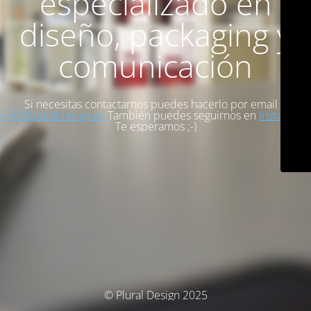
especializado en
diseño, packaging y
comunicación
Si necesitas contactarnos puedes hacerlo por email en
info@pluraldesign.es
También puedes seguirnos en
Instagram
.
Te esperamos ;-)
© Plural Design 2025